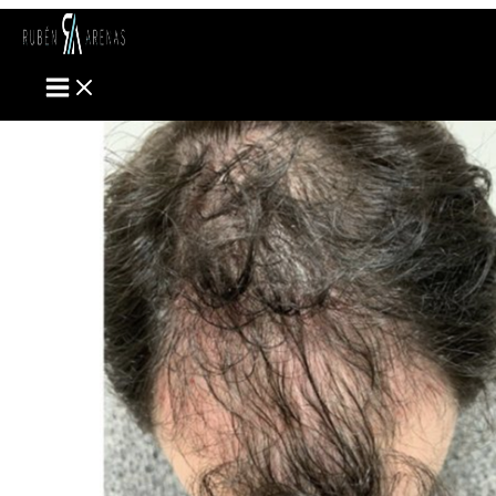
Ir
MAIN
MENU
al
contenido