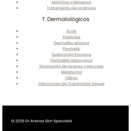
Manchas y Melasma
Tratamiento de cicatrices
T. Dermatológicos
Acné
Rosácea
Dermatitis atópica
Psoriasis
Sudoración Excesiva
Dermatitis Seborreica
Eliminación de lunares y verrugas
Melanoma
Vitiligo
Infecciones de Transmisión Sexual
© 2026 Dr.Arenas Skin Specialist