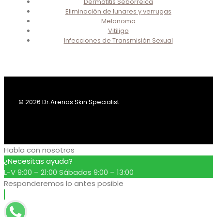
Dermatitis Seborreica
Eliminación de lunares y verrugas
Melanoma
Vitiligo
Infecciones de Transmisión Sexual
© 2026 Dr.Arenas Skin Specialist
Habla con nosotros
¿Necesitas ayuda?
L-V 9:00 – 21:00 Sábados 9:00 – 13:00
Responderemos lo antes posible