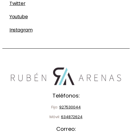
Twitter
Youtube
Instagram
Teléfonos:
Fijo:
927530044
Móvil:
634872624
Correo: