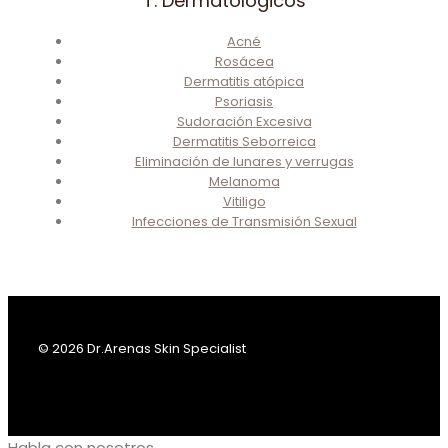
T. Dermatológicos
Acné
Rosácea
Dermatitis atópica
Psoriasis
Sudoración Excesiva
Dermatitis Seborreica
Eliminación de lunares y verrugas
Melanoma
Vitiligo
Infecciones de Transmisión Sexual
© 2026 Dr.Arenas Skin Specialist
Habla con nosotros